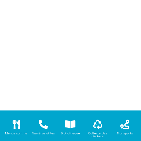





Menus cantine
Numéros utiles
Bibliothèque
Collecte des
Transports
déchets