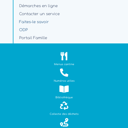
Démarches en ligne
Contacter un service
Faites-le savoir
ODP
Portail Famille
Travaux et circulation

PARAMÈTRES
Menus cantine
Plan du site

Mentions légales
Numéros utiles

NOS LABELS
Bibliothèque

Collecte des déchets
