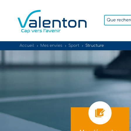
Accueil
Mes envies
Sport
Structure
5
5
5