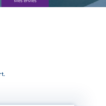
Mes envies
t.