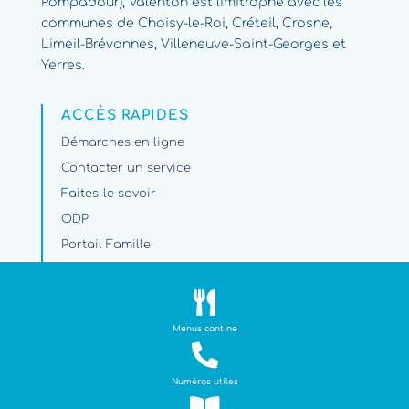
Pompadour), Valenton est limitrophe avec les
communes de Choisy-le-Roi, Créteil, Crosne,
Limeil-Brévannes, Villeneuve-Saint-Georges et
Yerres.
ACCÈS RAPIDES
Démarches en ligne
Contacter un service
Faites-le savoir
ODP
Portail Famille
Travaux et circulation

PARAMÈTRES
Menus cantine
Plan du site

Mentions légales
Numéros utiles
