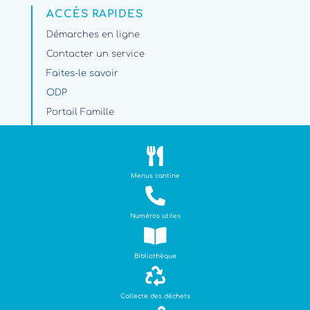
ACCÈS RAPIDES
Démarches en ligne
Contacter un service
Faites-le savoir
ODP
Portail Famille
Travaux et circulation

PARAMÈTRES
Menus cantine
Plan du site

Mentions légales
Numéros utiles

NOS LABELS
Bibliothèque

Collecte des déchets