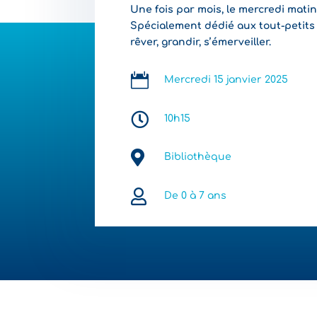
Une fois par mois, le mercredi matin,
Spécialement dédié aux tout-petits 
rêver, grandir, s’émerveiller.

Mercredi 15 janvier 2025

10h15

Bibliothèque

De 0 à 7 ans