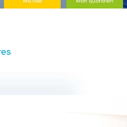
Ma ville
Mon quotidien
res