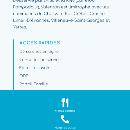
Desservie par l’A 86 et la RN6 (carrefour
Pompadour), Valenton est limitrophe avec les
communes de Choisy-le-Roi, Créteil, Crosne,
Limeil-Brévannes, Villeneuve-Saint-Georges et
Yerres.
ACCÈS RAPIDES
Démarches en ligne
Contacter un service
Faites-le savoir
ODP
Portail Famille
Travaux et circulation

PARAMÈTRES
Menus cantine
Plan du site

Mentions légales
Numéros utiles