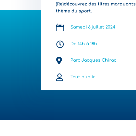
(Re)découvrez des titres marquants
thème du sport.

Samedi 6 juillet 2024

De 14h à 18h

Parc Jacques Chirac

Tout public