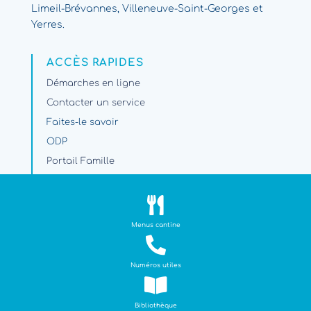
Limeil-Brévannes, Villeneuve-Saint-Georges et
Yerres.
ACCÈS RAPIDES
Démarches en ligne
Contacter un service
Faites-le savoir
ODP
Portail Famille
Travaux et circulation

PARAMÈTRES
Menus cantine
Plan du site

Mentions légales
Numéros utiles

NOS LABELS
Bibliothèque