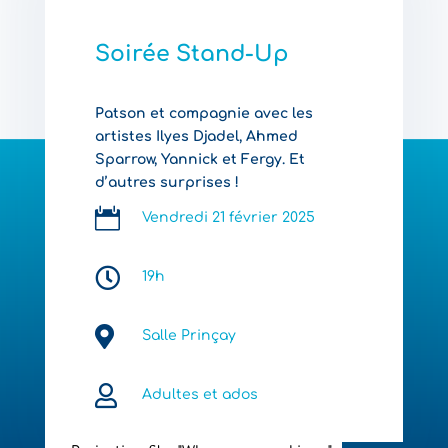
Soirée Stand-Up
Patson et compagnie avec les
artistes Ilyes Djadel, Ahmed
Sparrow, Yannick et Fergy. Et
d’autres surprises !

Vendredi 21 février 2025

19h

Salle Prinçay

Adultes et ados