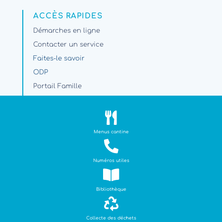
ACCÈS RAPIDES
Démarches en ligne
Contacter un service
Faites-le savoir
ODP
Portail Famille
Travaux et circulation

PARAMÈTRES
Menus cantine
Plan du site

Mentions légales
Numéros utiles

NOS LABELS
Bibliothèque

Collecte des déchets