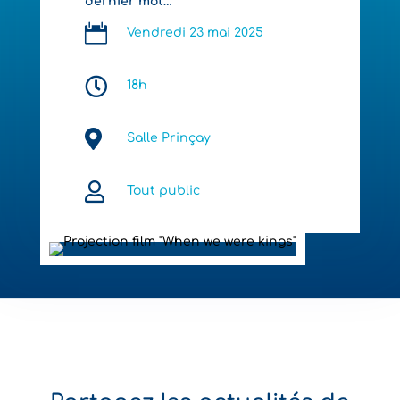
dernier mot…

Vendredi 23 mai 2025

18h

Salle Prinçay

Tout public